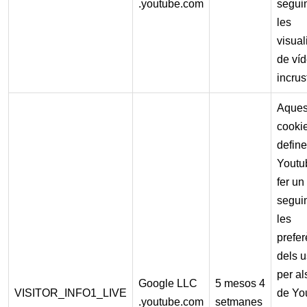
.youtube.com
segui
les
visual
de ví
incrus
Aques
cookie
define
Youtu
fer un
segui
les
prefer
dels u
per al
Google LLC
5 mesos 4
VISITOR_INFO1_LIVE
de Yo
.youtube.com
setmanes