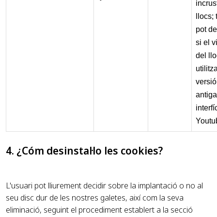
incrus
llocs;
pot de
si el v
del ll
utilitz
versió
antiga
interf
Youtu
4. ¿Cóm desinstal·lo les cookies?
L'usuari pot lliurement decidir sobre la implantació o no al
seu disc dur de les nostres galetes, així com la seva
eliminació, seguint el procediment establert a la secció