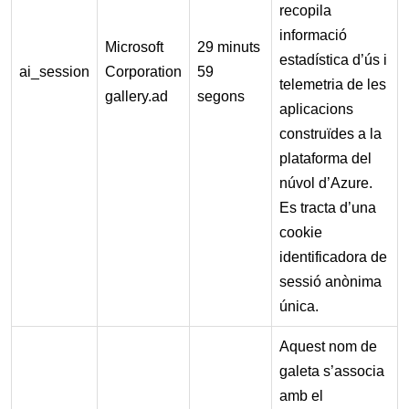
recopila
informació
Microsoft
29 minuts
estadística d’ús i
ai_session
Corporation
59
telemetria de les
gallery.ad
segons
aplicacions
construïdes a la
plataforma del
núvol d’Azure.
Es tracta d’una
cookie
identificadora de
sessió anònima
única.
Aquest nom de
galeta s’associa
amb el