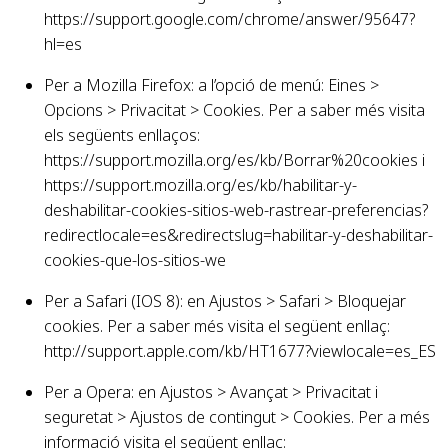
https://support.google.com/chrome/answer/95647?
hl=es
Per a Mozilla Firefox: a l’opció de menú: Eines >
Opcions > Privacitat > Cookies. Per a saber més visita
els següents enllaços:
https://support.mozilla.org/es/kb/Borrar%20cookies
i
https://support.mozilla.org/es/kb/habilitar-y-
deshabilitar-cookies-sitios-web-rastrear-preferencias?
redirectlocale=es&redirectslug=habilitar-y-deshabilitar-
cookies-que-los-sitios-we
Per a Safari (IOS 8): en Ajustos > Safari > Bloquejar
cookies. Per a saber més visita el següent enllaç:
http://support.apple.com/kb/HT1677?viewlocale=es_ES
Per a Opera: en Ajustos > Avançat > Privacitat i
seguretat > Ajustos de contingut > Cookies. Per a més
informació visita el següent enllaç: