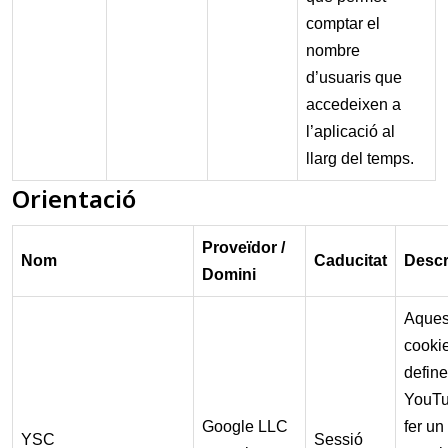
comptar el
nombre
d’usuaris que
accedeixen a
l’aplicació al
llarg del temps.
Orientació
Proveïdor /
Nom
Caducitat
Descr
Domini
Aques
cookie
define
YouTu
Google LLC
fer un
YSC
Sessió