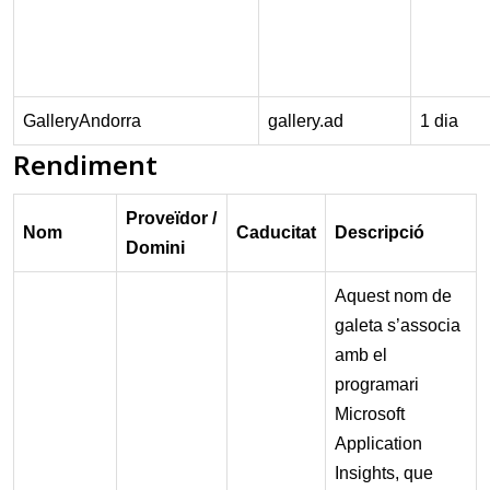
GalleryAndorra
gallery.ad
1 dia
Rendiment
Proveïdor /
Nom
Caducitat
Descripció
Domini
Aquest nom de
galeta s’associa
amb el
programari
Microsoft
Application
Insights, que