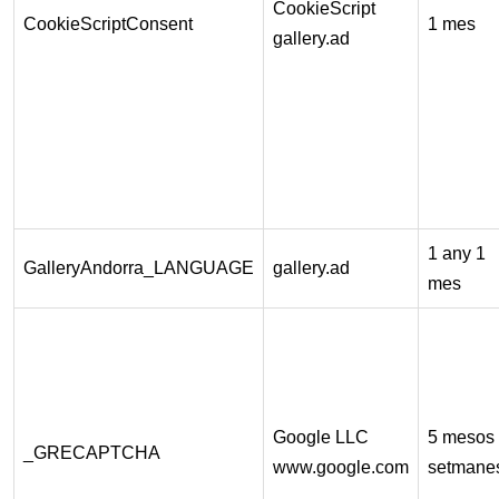
CookieScript
CookieScriptConsent
1 mes
gallery.ad
1 any 1
GalleryAndorra_LANGUAGE
gallery.ad
mes
Google LLC
5 mesos
_GRECAPTCHA
www.google.com
setmane