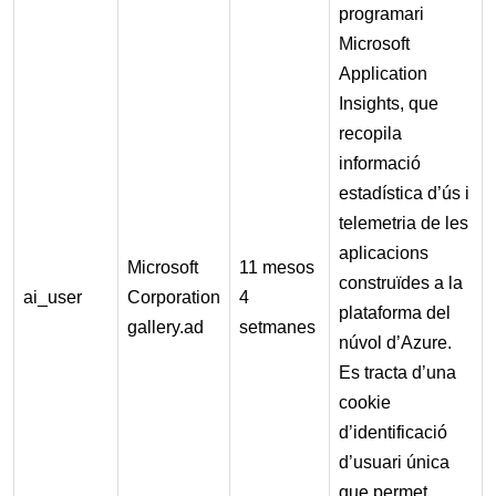
programari
Microsoft
Application
Insights, que
recopila
informació
estadística d’ús i
telemetria de les
aplicacions
Microsoft
11 mesos
construïdes a la
ai_user
Corporation
4
plataforma del
gallery.ad
setmanes
núvol d’Azure.
Es tracta d’una
cookie
d’identificació
d’usuari única
que permet