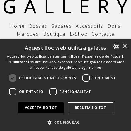
Home
Bosses
Sabates
Accessoris
Dona
Marques
Boutique
E-Shop
Contacte
×
Amb tots els avantatges MyPyri
Aquest lloc web utilitza galetes
Aquest lloc web utilitza galetes per millorar l'experiència de l'usuari.
En utilitzar el nostre lloc web, accepteu totes les galetes d’acord amb
CATALAN
la nostra Política de galetes.
Llegir-ne més
SPANISH
ESTRICTAMENT NECESSÀRIES
RENDIMENT
FRENCH
ORIENTACIÓ
FUNCIONALITAT
© GALLERY
2026
ENGLISH
ACCEPTA-HO TOT
REBUTJA-HO TOT
CONFIGURAR
Avís Legal
Política de privacitat
Política de cookies