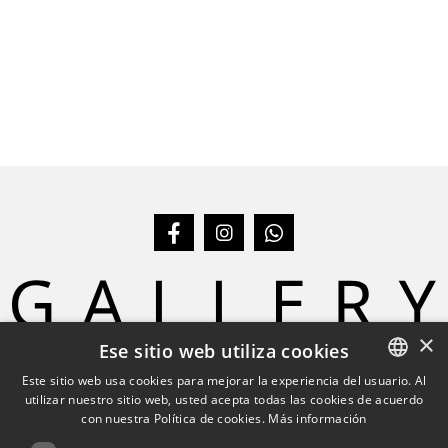
×
Ese sitio web utiliza cookies
Hombre
Bolsos
Zapatos
Accessorios
Mujer
Este sitio web usa cookies para mejorar la experiencia del usuario. Al
marcas
Boutique
E-Shop
contacto
utilizar nuestro sitio web, usted acepta todas las cookies de acuerdo
CATALAN
con nuestra Política de cookies.
Más información
Con todas las ventajas MyPyri
SPANISH